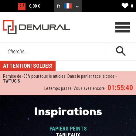
❤
0,00 €
fr
0
Cherche...
ATTENTION! SOLDES!
Remise de -
35%
pour tous le articles. Dans le panier, tape le code -
TWTUCIS
01:55:40
Le temps passe. Vous avez encore:
Inspirations
PAPIERS PEINTS
TABLEAUX