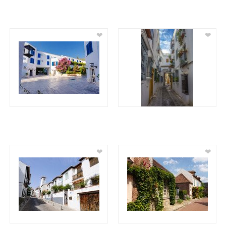
❤
❤
❤
❤