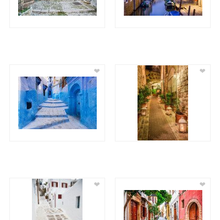
❤
❤
❤
❤