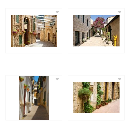
❤
❤
❤
❤