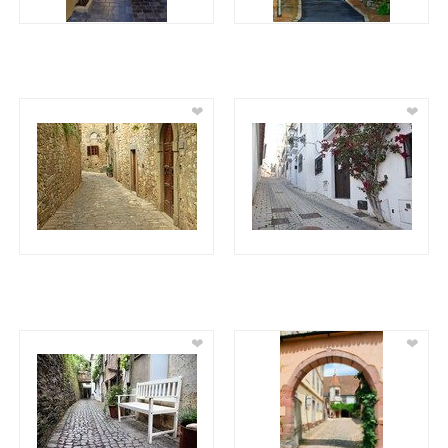
❤
❤
❤
❤