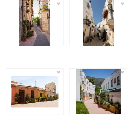
❤
❤
❤
❤