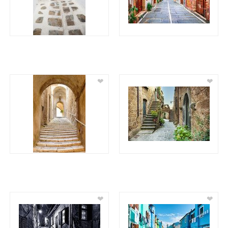
❤
❤
❤
❤