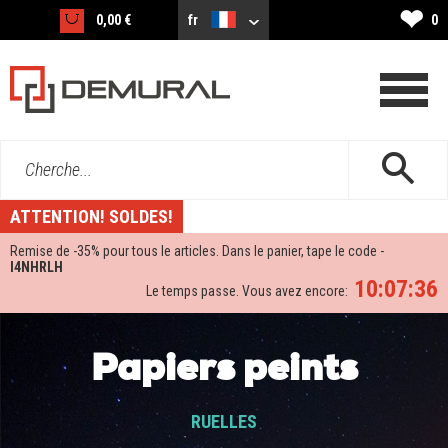
❤
0,00 €
fr
0
Cherche...
ATTENTION! SOLDES!
Remise de -
35%
pour tous le articles. Dans le panier, tape le code -
I4NHRLH
10:07:34
Le temps passe. Vous avez encore:
Papiers peints
RUELLES