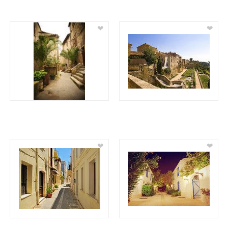
❤
❤
❤
❤