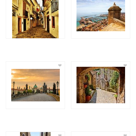
❤
❤
❤
❤