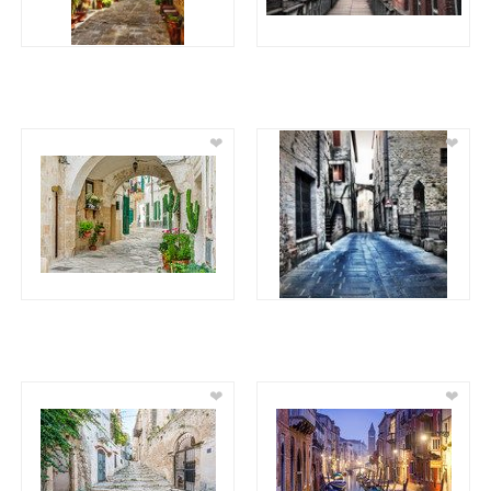
❤
❤
❤
❤