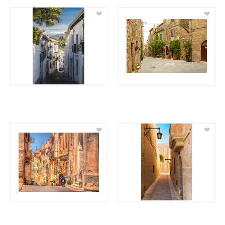
❤
❤
❤
❤