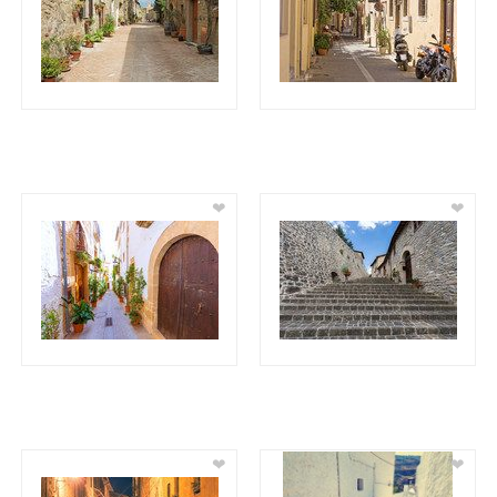
❤
❤
❤
❤