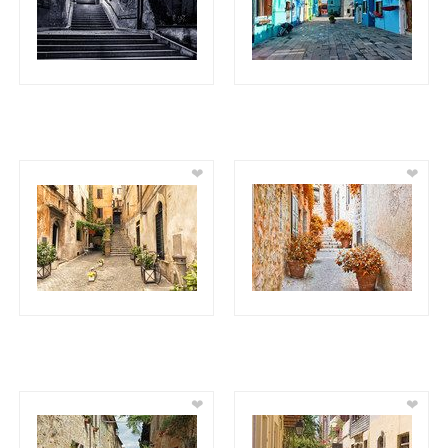
❤
❤
❤
❤