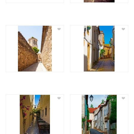
❤
❤
❤
❤