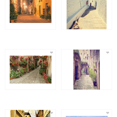
❤
❤
❤
❤