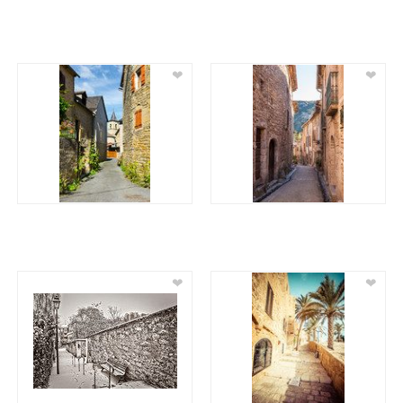
❤
❤
❤
❤