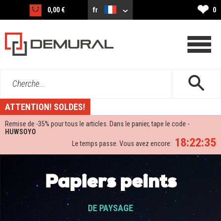
❤
0,00 €
fr
0
Cherche...
ATTENTION! SOLDES!
Remise de -
35%
pour tous le articles. Dans le panier, tape le code -
HUWSOYO
18:22:33
Le temps passe. Vous avez encore:
Papiers peints
DE PAYSAGE