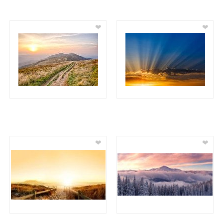
❤
❤
❤
❤