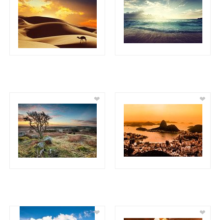
❤
❤
❤
❤