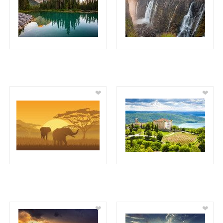
❤
❤
❤
❤