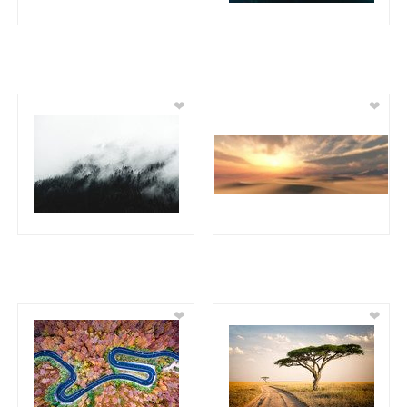
❤
❤
❤
❤