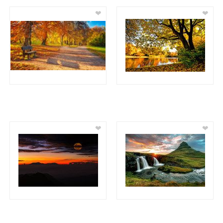
❤
❤
❤
❤