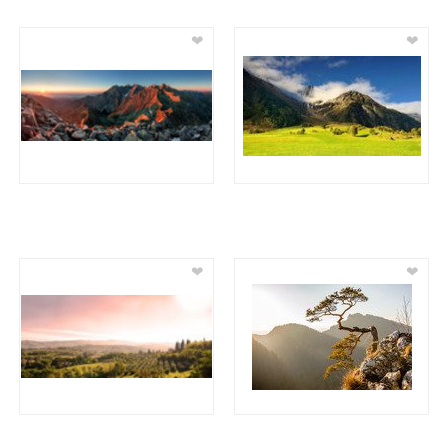
❤
❤
❤
❤