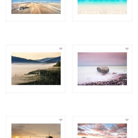
❤
❤
❤
❤