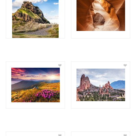
❤
❤
❤
❤