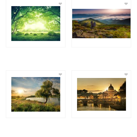
❤
❤
❤
❤