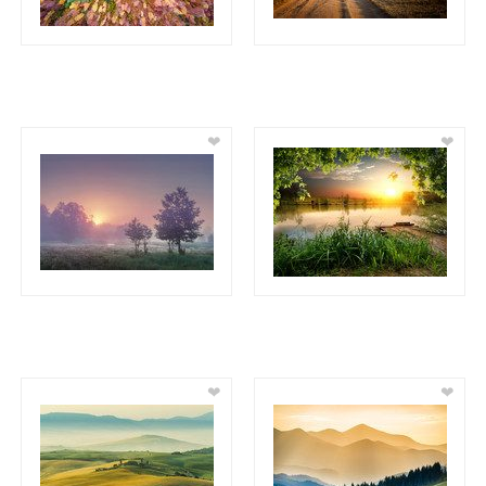
❤
❤
❤
❤