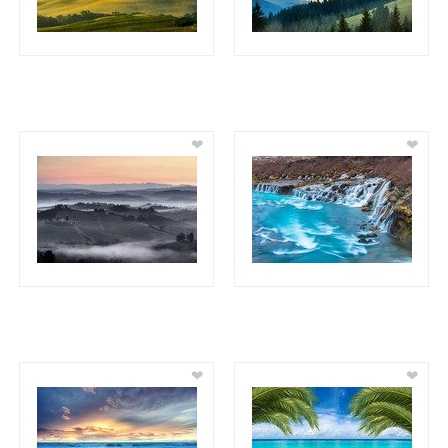
❤
❤
❤
❤