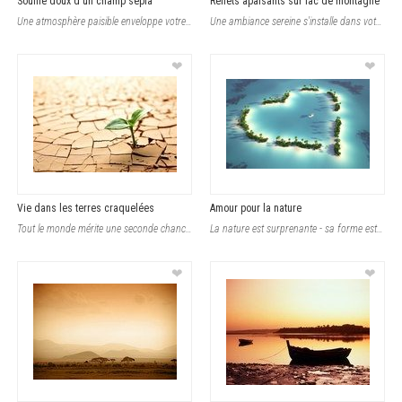
Souffle doux d'un champ sépia
Reflets apaisants sur lac de montagne
Une atmosphère paisible enveloppe votre intérieur grâce à ce papier peint d�
Une ambiance sereine s'installe dans votre intérieur grâce à cette scène cap
❤
❤
Vie dans les terres craquelées
Amour pour la nature
Tout le monde mérite une seconde chance. Donc, si vous voulez changer l'aspect
La nature est surprenante - sa forme est si diverse que vous ne pouvez pas suivr
❤
❤