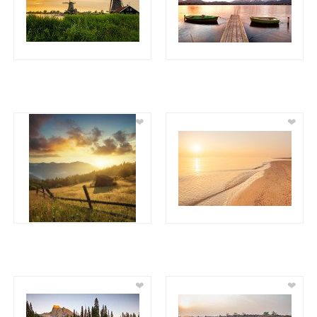
❤
❤
❤
❤