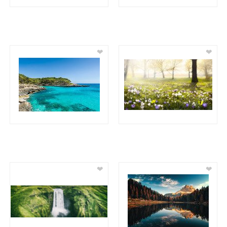
❤
❤
❤
❤