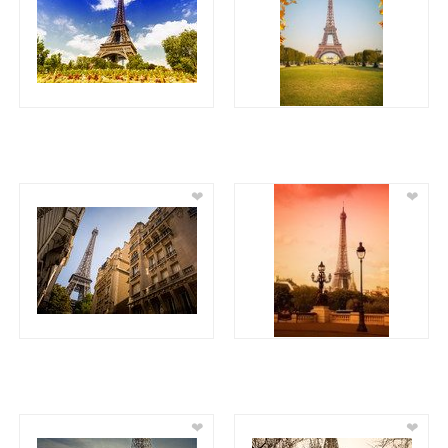
❤
❤
❤
❤