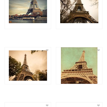
❤
❤
❤
❤