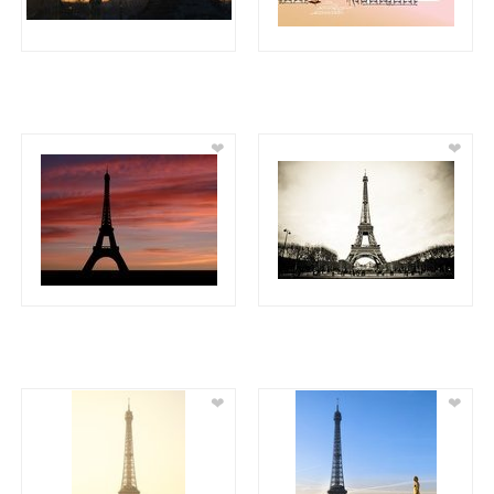
❤
❤
❤
❤