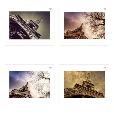
❤
❤
❤
❤