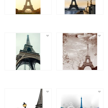
❤
❤
❤
❤