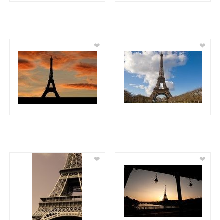
❤
❤
❤
❤