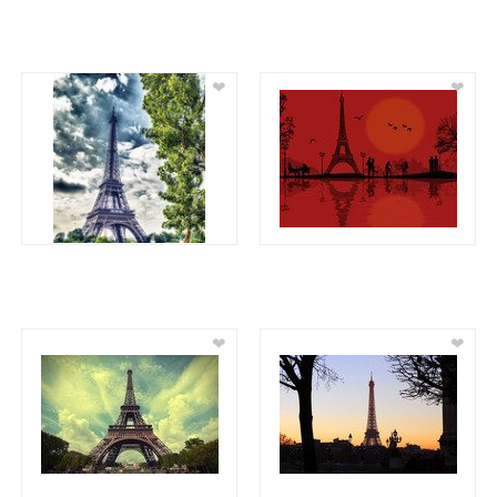
❤
❤
❤
❤