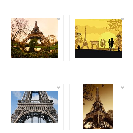
❤
❤
❤
❤