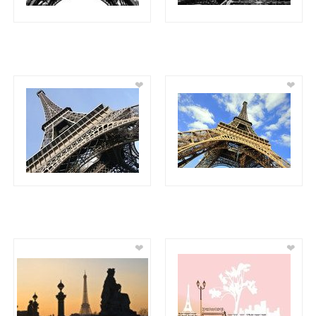
❤
❤
❤
❤