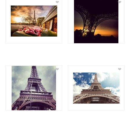
❤
❤
❤
❤