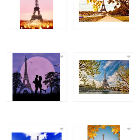
❤
❤
❤
❤