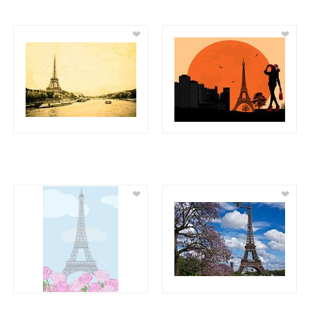
❤
❤
❤
❤