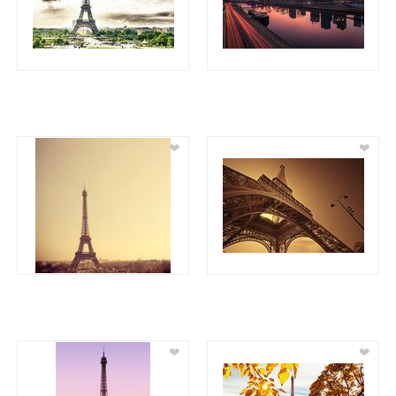
❤
❤
❤
❤