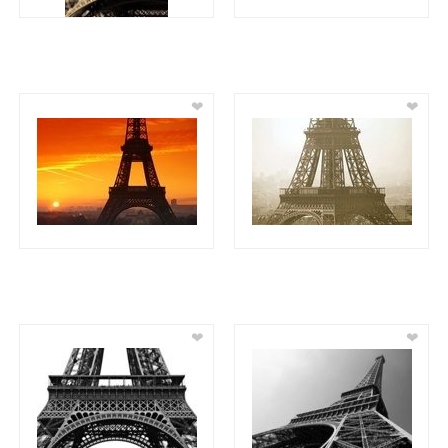
❤
❤
❤
❤