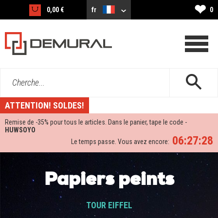
❤
0,00 €
fr
0
Cherche...
ATTENTION! SOLDES!
Remise de -
35%
pour tous le articles. Dans le panier, tape le code -
HUWSOYO
06:27:26
Le temps passe. Vous avez encore:
Papiers peints
TOUR EIFFEL