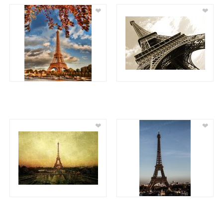
❤
❤
❤
❤