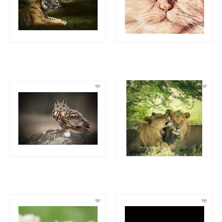
❤
❤
❤
❤