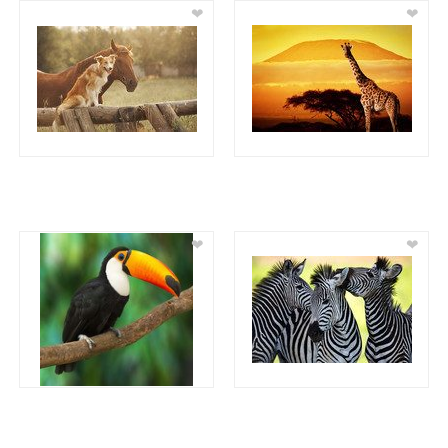
❤
❤
❤
❤