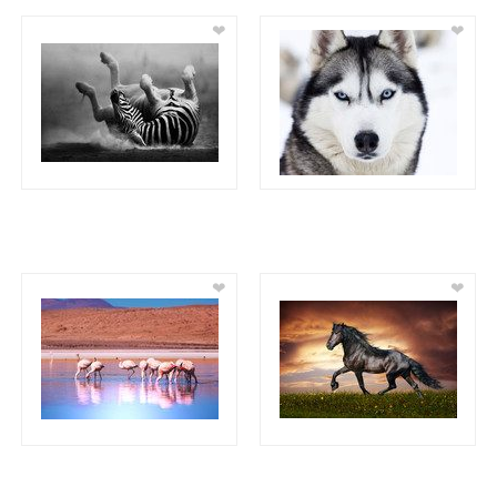
❤
❤
❤
❤