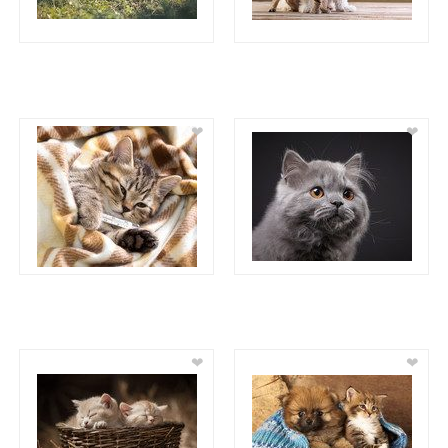
❤
❤
❤
❤