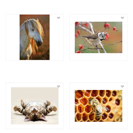
❤
❤
❤
❤