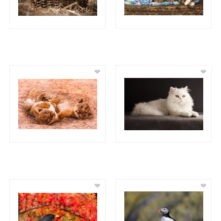
❤
❤
❤
❤