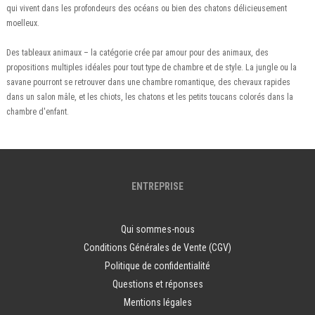
qui vivent dans les profondeurs des océans ou bien des chatons délicieusement
moelleux.
Des tableaux animaux – la catégorie crée par amour pour des animaux, des
propositions multiples idéales pour tout type de chambre et de style. La jungle ou la
savane pourront se retrouver dans une chambre romantique, des chevaux rapides
dans un salon mâle, et les chiots, les chatons et les petits toucans colorés dans la
chambre d'enfant.
ENTREPRISE
Qui sommes-nous
Conditions Générales de Vente (CGV)
Politique de confidentialité
Questions et réponses
Mentions légales