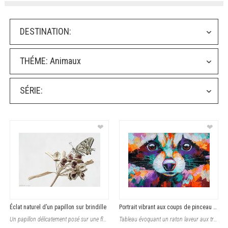
DESTINATION:
THÉME:
Animaux
SÉRIE:
❤
❤
Éclat naturel d’un papillon sur brindille
Portrait vibrant aux coups de pinceau expressifs
Un papillon délicatement posé sur une fleur sèche capture le regard avec son
Tableau évoquant un raton laveur aux traits marqués par une peinture abstraite