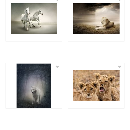
❤
❤
❤
❤