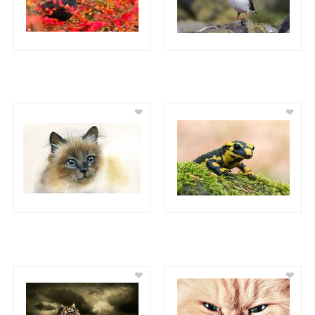
❤
❤
❤
❤