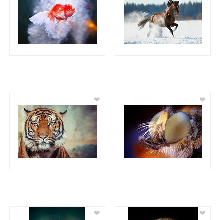
❤
❤
❤
❤