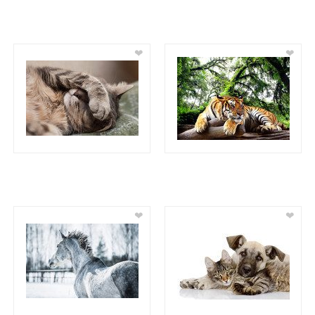
❤
❤
❤
❤