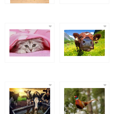
❤
❤
❤
❤