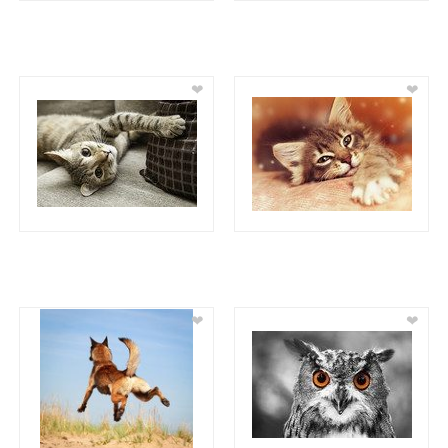
❤
❤
❤
❤