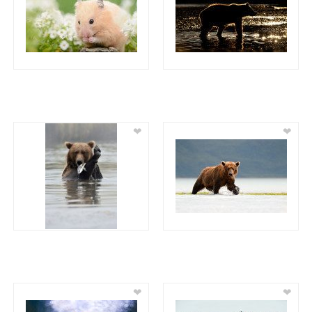
❤
❤
❤
❤