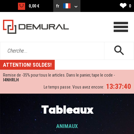
❤
0,00 €
fr
0
Cherche...
ATTENTION! SOLDES!
Remise de -
35%
pour tous le articles. Dans le panier, tape le code -
I4NHRLH
13:37:39
Le temps passe. Vous avez encore:
Tableaux
ANIMAUX