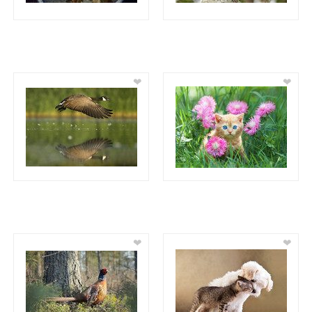
❤
❤
❤
❤