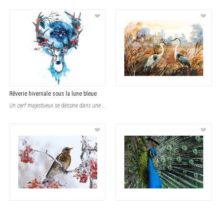
❤
❤
Rêverie hivernale sous la lune bleue
Un cerf majestueux se dessine dans une aquarelle où la nature s’exprime avec
❤
❤