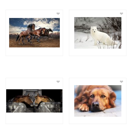
❤
❤
❤
❤