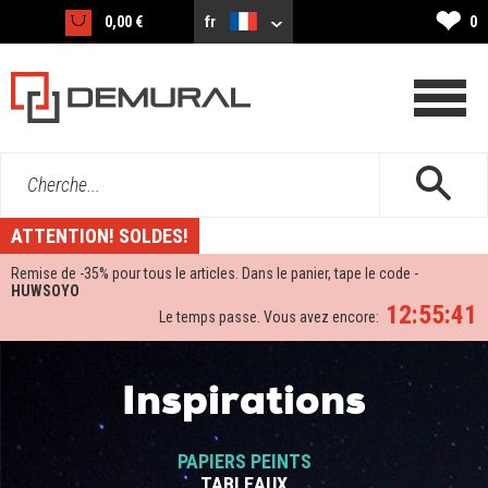
❤
0,00 €
fr
0
Cherche...
ATTENTION! SOLDES!
Remise de -
35%
pour tous le articles. Dans le panier, tape le code -
HUWSOYO
12:55:41
Le temps passe. Vous avez encore:
Inspirations
PAPIERS PEINTS
TABLEAUX