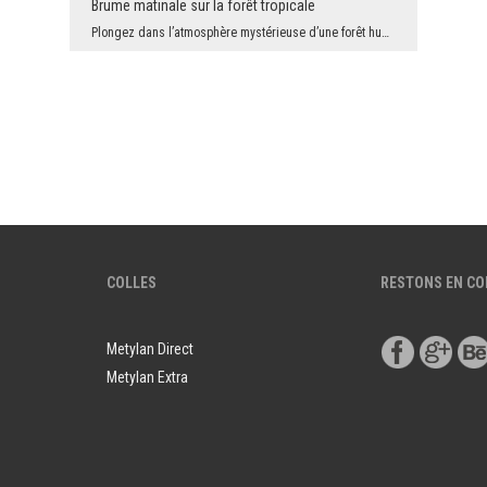
Brume matinale sur la forêt tropicale
Plongez dans l’atmosphère mystérieuse d’une forêt humide où les rayons du soleil matinal traverse...
COLLES
RESTONS EN C
Metylan Direct
Metylan Extra