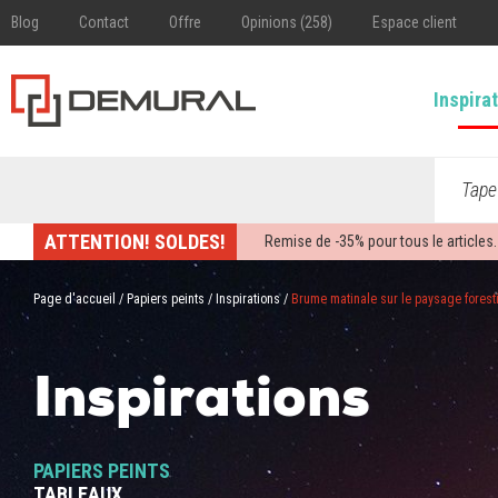
Blog
Contact
Offre
Opinions (258)
Espace client
Inspira
Tape
ATTENTION! SOLDES!
Remise de -
35%
pour tous le articles.
Page d'accueil
/
Papiers peints
/
Inspirations
/
Brume matinale sur le paysage forest
Inspirations
PAPIERS PEINTS
TABLEAUX