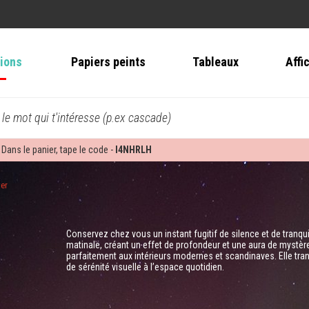
tions
Papiers peints
Tableaux
Affi
 le mot qui t'intéresse (p.ex cascade)
 Dans le panier, tape le code -
I4NHRLH
ier
Conservez chez vous un instant fugitif de silence et de tranq
matinale, créant un effet de profondeur et une aura de mystère n
parfaitement aux intérieurs modernes et scandinaves. Elle tra
de sérénité visuelle à l’espace quotidien.