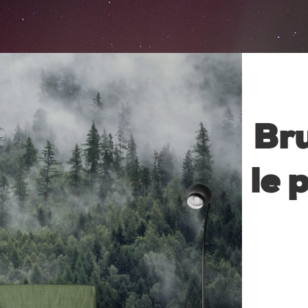
Br
le 