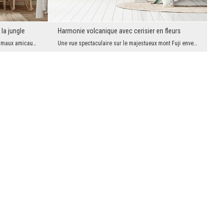
 la jungle
Harmonie volcanique avec cerisier en fleurs
Dans un monde plein de couleurs et d’animaux amicaux, le quotidien devient une aventure. Cette fr...
Une vue spectaculaire sur le majestueux mont Fuji enveloppé de brume et de nuages, rehaussée par ...