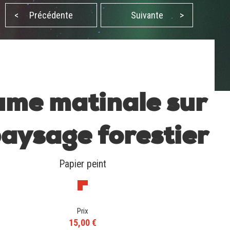
<
Précédente
Suivante
>
ume matinale sur
paysage forestier
Papier peint
Prix
15,00 €