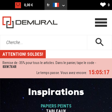
❤
0,00 €
fr
0
Cherche...
ATTENTION! SOLDES!
Remise de -
35%
pour tous le articles. Dans le panier, tape le code -
8XW7X4R
15:05:17
Le temps passe. Vous avez encore:
Inspirations
PAPIERS PEINTS
TABLEAUX