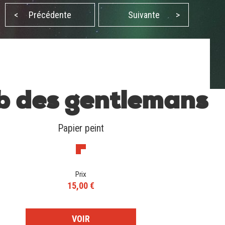
<
Précédente
Suivante
>
b des gentlemans
Papier peint
Prix
15,00 €
VOIR