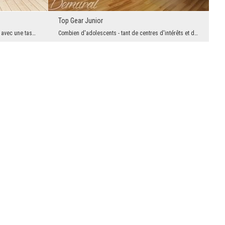
Top Gear Junior
Il est temps de détente dans l'après midi avec une tasse de thé parfumé à la main. De plus entour...
Combien d'adolescents - tant de centres d'intérêts et d'idées de passer du temps libre. Mais il y...