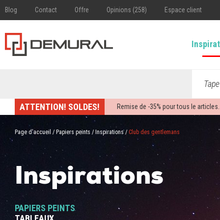
Blog
Contact
Offre
Opinions (258)
Espace client
Inspira
Tape
ATTENTION! SOLDES!
Remise de -
35%
pour tous le articles.
Page d'accueil
/
Papiers peints
/
Inspirations
/
Club des gentlemans
Inspirations
PAPIERS PEINTS
TABLEAUX