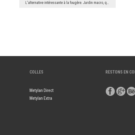
L'alternative intéressante à la fougère. Jardin macro, qui fleurit toute l'année de belles fleurs...
COLLES
RESTONS EN C
Metylan Direct
Metylan Extra