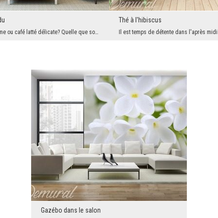
du
Thé à l'hibiscus
Espresso extrême ou café latté délicate? Quelle que soit la version que vous préférez – le papier...
Gazébo dans le salon