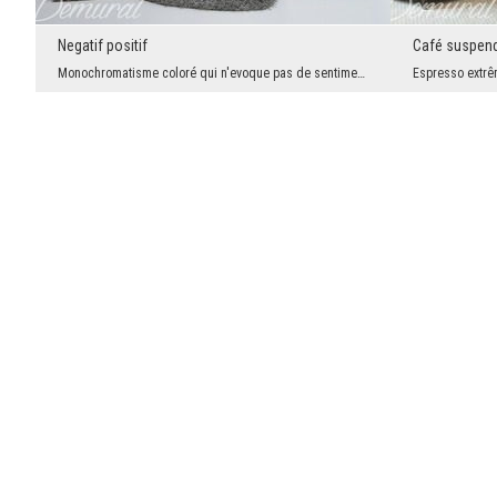
Negatif positif
Café suspen
Monochromatisme coloré qui n'evoque pas de sentiments désagréables, qui n'est ni froid niinaccess...