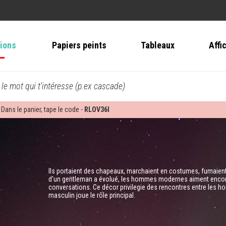
tions
Papiers peints
Tableaux
Affi
 le mot qui t'intéresse (p.ex cascade)
 Dans le panier, tape le code -
RLOV36I
Ils portaient des chapeaux, marchaient en costumes, fumaient
d'un gentleman a évolué, les hommes modernes aiment encore 
conversations. Ce décor privilegie des rencontres entre les h
masculin joue le rôle principal.