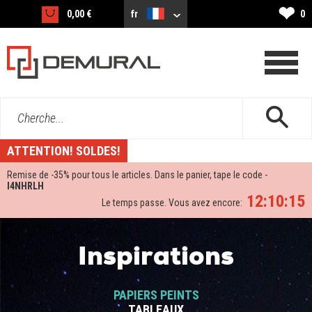
❤
0,00 €
fr
0
Cherche...
ATTENTION! SOLDES!
Remise de -
35%
pour tous le articles. Dans le panier, tape le code -
I4NHRLH
12:10:14
Le temps passe. Vous avez encore:
Inspirations
PAPIERS PEINTS
TABLEAUX