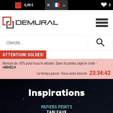
❤
0,00 €
fr
0
Cherche...
ATTENTION! SOLDES!
Remise de -
35%
pour tous le articles. Dans le panier, tape le code -
I4NHRLH
23:34:42
Le temps passe. Vous avez encore:
Inspirations
PAPIERS PEINTS
TABLEAUX