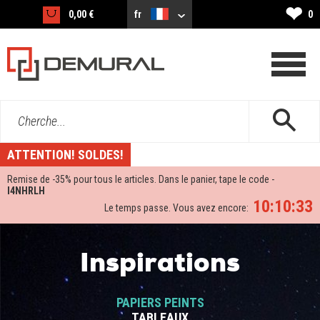
❤
0,00 €
fr
0
Cherche...
ATTENTION! SOLDES!
Remise de -
35%
pour tous le articles. Dans le panier, tape le code -
I4NHRLH
10:10:33
Le temps passe. Vous avez encore:
Inspirations
PAPIERS PEINTS
TABLEAUX