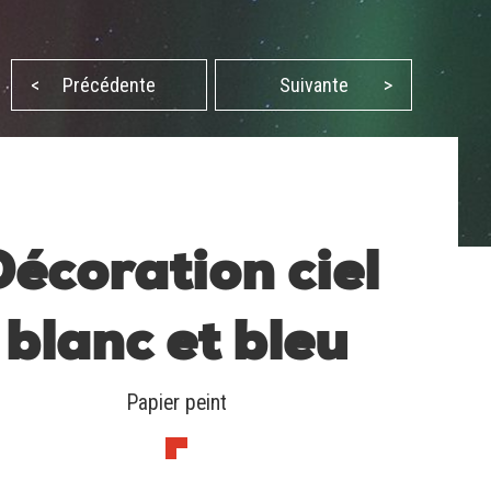
<
Précédente
Suivante
>
Décoration ciel
blanc et bleu
Papier peint