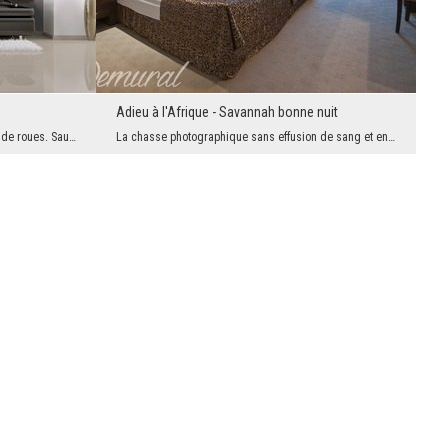
Adieu à l'Afrique - Savannah bonne nuit
Une décoration paisible faite de jantes et de roues. Sauf qu'il semble que plusieurs d'entre eux ...
La chasse photographique sans effusion de sang et en même temps très excitante de la nature afric...