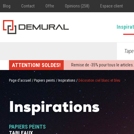
Blog
Contact
Offre
Opinions (258)
Espace client
Inspira
Tape
ATTENTION! SOLDES!
Remise de -
35%
pour tous le articles.
Page d'accueil
/
Papiers peints
/
Inspirations
/
Décoration ciel blanc et bleu
Inspirations
PAPIERS PEINTS
TABLEAUX