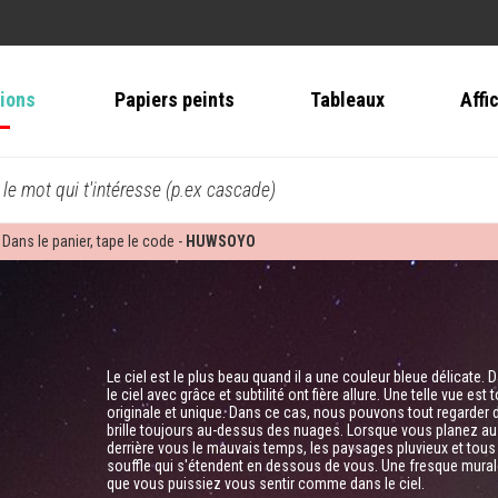
tions
Papiers peints
Tableaux
Affi
 le mot qui t'intéresse (p.ex cascade)
 Dans le panier, tape le code -
HUWSOYO
Le ciel est le plus beau quand il a une couleur bleue délicate
le ciel avec grâce et subtilité ont fière allure. Une telle vue 
originale et unique. Dans ce cas, nous pouvons tout regarder d
brille toujours au-dessus des nuages. Lorsque vous planez au
derrière vous le mauvais temps, les paysages pluvieux et tous 
souffle qui s'étendent en dessous de vous. Une fresque murale
que vous puissiez vous sentir comme dans le ciel.