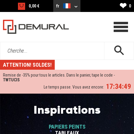
❤
0,00 €
fr
0
Cherche...
ATTENTION! SOLDES!
Remise de -
35%
pour tous le articles. Dans le panier, tape le code -
TWTUCIS
17:34:48
Le temps passe. Vous avez encore:
Inspirations
PAPIERS PEINTS
TABLEAUX