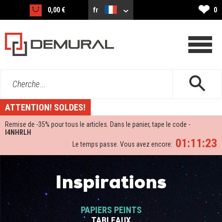
❤
0,00 €
fr
0
Cherche...
ATTENTION! SOLDES!
Remise de -
35%
pour tous le articles. Dans le panier, tape le code -
I4NHRLH
01:11:23
Le temps passe. Vous avez encore:
Inspirations
PAPIERS PEINTS
TABLEAUX