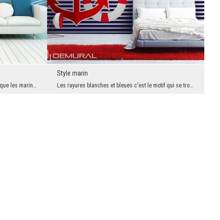
Style marin
Le phare se trouve toujours au bord pour que les marins puissent voir la lumiere sans aucun probl...
Les rayures blanches et bleues c'est le motif qui se trouve souvent sur les vêtements des marins....