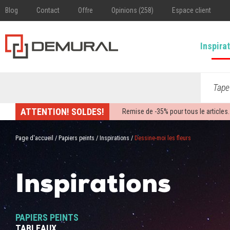
Blog
Contact
Offre
Opinions (258)
Espace client
Inspira
Tape
ATTENTION! SOLDES!
Remise de -
35%
pour tous le articles.
Page d'accueil
/
Papiers peints
/
Inspirations
/
Dessine-moi les fleurs
Inspirations
PAPIERS PEINTS
TABLEAUX