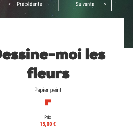
<
Précédente
Suivante
>
essine-moi les
fleurs
Papier peint
Prix
15,00 €