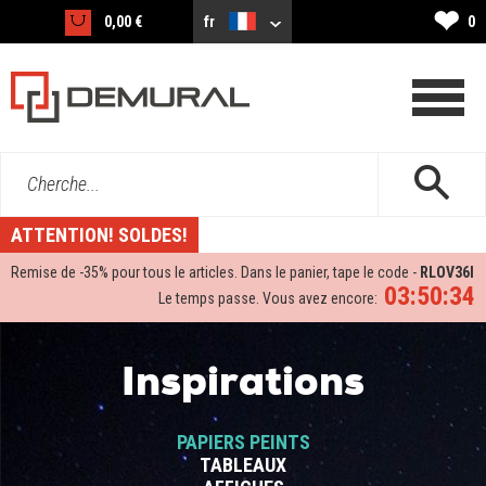
❤
0,00 €
fr
0
Cherche...
ATTENTION! SOLDES!
Remise de -
35%
pour tous le articles. Dans le panier, tape le code -
RLOV36I
03:50:33
Le temps passe. Vous avez encore:
Inspirations
PAPIERS PEINTS
TABLEAUX