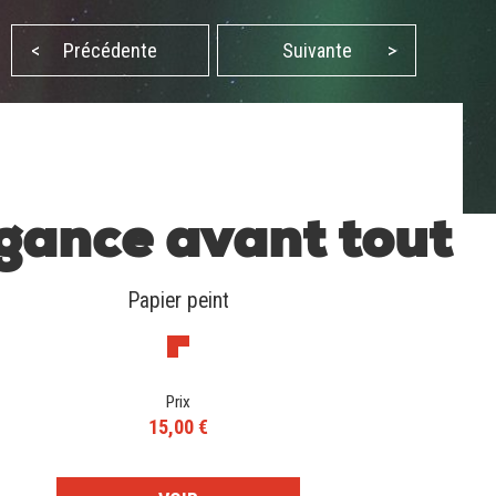
<
Précédente
Suivante
>
gance avant tout
Papier peint
Prix
15,00 €