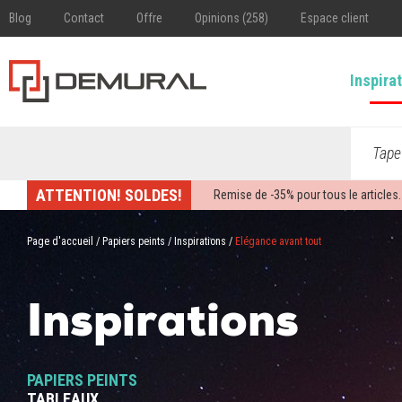
Blog
Contact
Offre
Opinions (258)
Espace client
Inspira
Tape
ATTENTION! SOLDES!
Remise de -
35%
pour tous le articles.
Page d'accueil
/
Papiers peints
/
Inspirations
/
Elégance avant tout
Inspirations
PAPIERS PEINTS
TABLEAUX