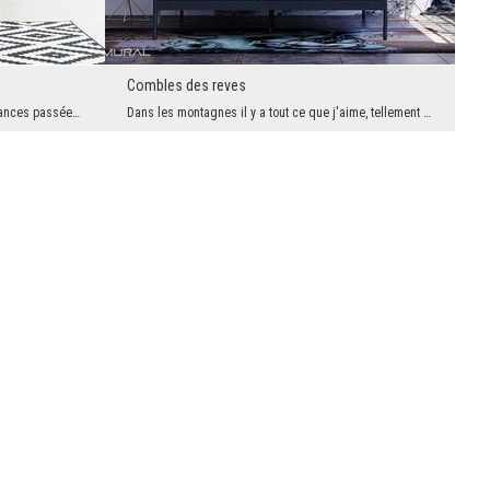
Combles des reves
La forêt des bouleaux fait penser aux vacances passées chez la grand-mère, aux longues promenades...
Dans les montagnes il y a tout ce que j'aime, tellement souvent nous pouvons entendre ces mots. N...