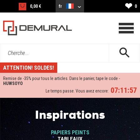
❤
0,00 €
fr
0
Cherche...
ATTENTION! SOLDES!
Remise de -
35%
pour tous le articles. Dans le panier, tape le code -
HUWSOYO
07:11:56
Le temps passe. Vous avez encore:
Inspirations
PAPIERS PEINTS
TABLEAUX