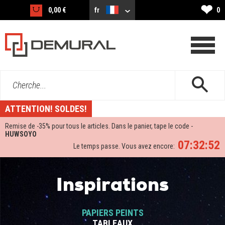
❤
0,00 €
fr
0
Cherche...
ATTENTION! SOLDES!
Remise de -
35%
pour tous le articles. Dans le panier, tape le code -
HUWSOYO
07:32:51
Le temps passe. Vous avez encore:
Inspirations
PAPIERS PEINTS
TABLEAUX