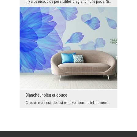
Il y a beaucoup de possibilités d'agrandir une pièce. Si tu veux le faire, tu n'es pas obligé de ...
Blancheur bleu et douce
Chaque motif est idéal si on le voit comme tel. Le moment où l'on découvre la vraie beauté doit ê...