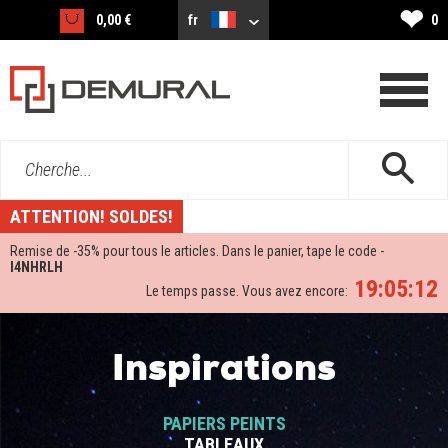
❤
0,00 €
fr
0
Cherche...
ATTENTION! SOLDES!
Remise de -
35%
pour tous le articles. Dans le panier, tape le code -
I4NHRLH
19:05:11
Le temps passe. Vous avez encore:
Inspirations
PAPIERS PEINTS
TABLEAUX