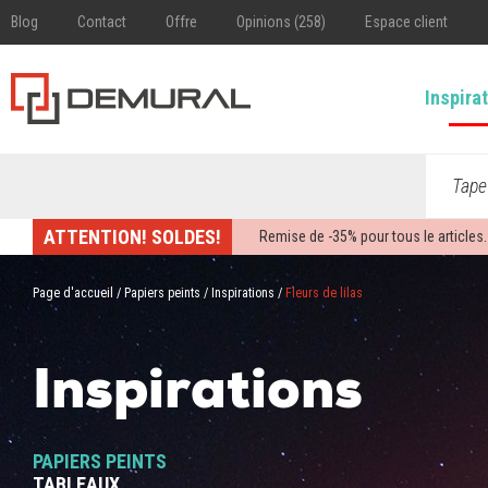
Blog
Contact
Offre
Opinions (258)
Espace client
Inspira
Tape
ATTENTION! SOLDES!
Remise de -
35%
pour tous le articles.
Page d'accueil
/
Papiers peints
/
Inspirations
/
Fleurs de lilas
Inspirations
PAPIERS PEINTS
TABLEAUX