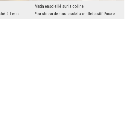
Matin ensoleillé sur la colline
Littéralement, vous pouvez voir s'il est caché là. Les rayons nous parviennent entre les brins d'...
Pour chacun de nous le soleil a un effet positif. Encore plus si nous avons la possibilité de l'a...