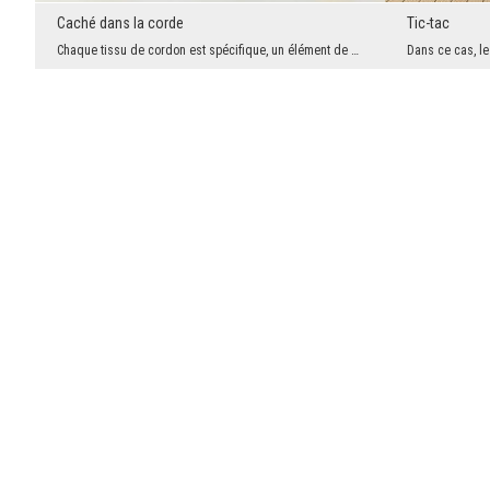
Caché dans la corde
Tic-tac
Chaque tissu de cordon est spécifique, un élément de cohésion. Des cordelettes individuelles doiv...