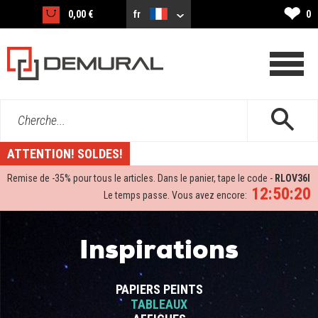
❤
0,00 €
fr
0
Cherche...
ATTENTION! SOLDES!
Remise de -
35%
pour tous le articles. Dans le panier, tape le code -
RLOV36I
12:50:20
Le temps passe. Vous avez encore:
Inspirations
PAPIERS PEINTS
TABLEAUX