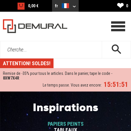
❤
0,00 €
fr
0
Cherche...
ATTENTION! SOLDES!
Remise de -
35%
pour tous le articles. Dans le panier, tape le code -
8XW7X4R
15:51:51
Le temps passe. Vous avez encore:
Inspirations
PAPIERS PEINTS
TABLEAUX