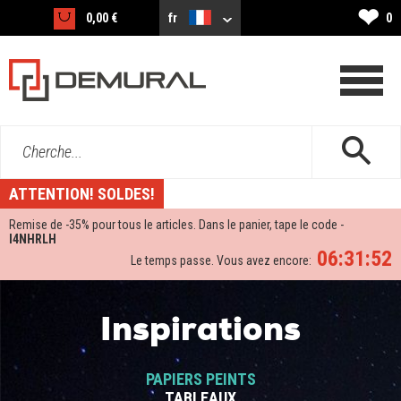
❤
0,00 €
fr
0
Cherche...
ATTENTION! SOLDES!
Remise de -
35%
pour tous le articles. Dans le panier, tape le code -
I4NHRLH
06:31:52
Le temps passe. Vous avez encore:
Inspirations
PAPIERS PEINTS
TABLEAUX