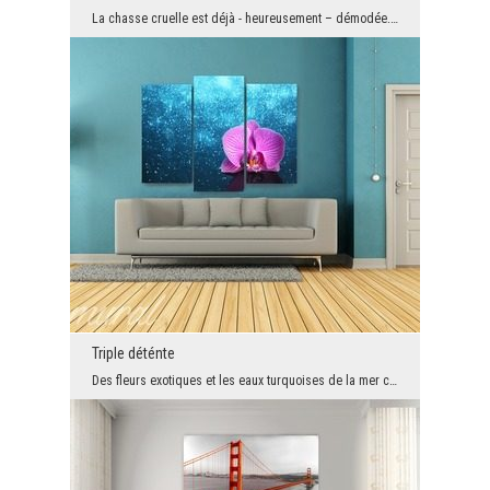
La chasse cruelle est déjà - heureusement – démodée. D'autre part l'Afrique et son design est tou...
Triple déténte
Des fleurs exotiques et les eaux turquoises de la mer chaude - ces quelques mots éveille déjà des...