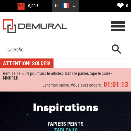
❤
0,00 €
fr
0
Cherche...
ATTENTION! SOLDES!
Remise de -
35%
pour tous le articles. Dans le panier, tape le code -
I4NHRLH
01:01:13
Le temps passe. Vous avez encore:
Inspirations
PAPIERS PEINTS
TABLEAUX