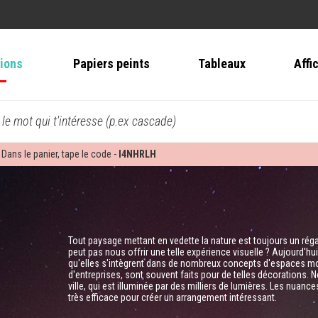
tions
Papiers peints
Tableaux
Affi
 le mot qui t'intéresse (p.ex cascade)
 Dans le panier, tape le code -
I4NHRLH
Tout paysage mettant en vedette la nature est toujours un régal
peut pas nous offrir une telle expérience visuelle ? Aujourd'
qu'elles s'intègrent dans de nombreux concepts d'espaces mo
d'entreprises, sont souvent faits pour de telles décorations. 
ville, qui est illuminée par des milliers de lumières. Les nuanc
très efficace pour créer un arrangement intéressant.