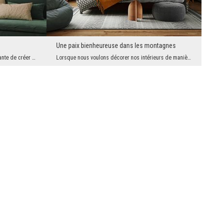
Une paix bienheureuse dans les montagnes
Nous vous proposons une façon intéressante de créer un intérieur confortable, atmosphérique, mais...
Lorsque nous voulons décorer nos intérieurs de manière à ce qu'il soit agréable d'y passer du tem...