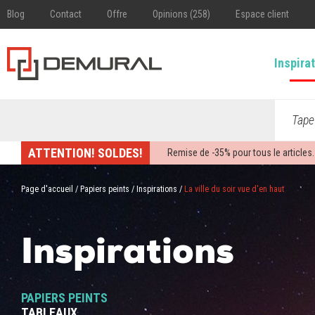
Blog
Contact
Offre
Opinions (258)
Espace client
Inspira
Tape
ATTENTION! SOLDES!
Remise de -
35%
pour tous le articles.
Page d'accueil
/
Papiers peints
/
Inspirations
/
La ville du soir vue d'en haut
Inspirations
PAPIERS PEINTS
TABLEAUX