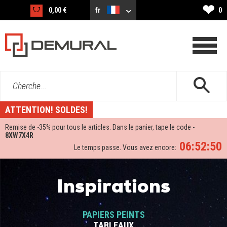
❤
0,00 €
fr
0
Cherche...
ATTENTION! SOLDES!
Remise de -
35%
pour tous le articles. Dans le panier, tape le code -
8XW7X4R
06:52:49
Le temps passe. Vous avez encore:
Inspirations
PAPIERS PEINTS
TABLEAUX