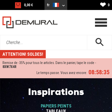
❤
0,00 €
fr
0
Cherche...
ATTENTION! SOLDES!
Remise de -
35%
pour tous le articles. Dans le panier, tape le code -
8XW7X4R
08:58:35
Le temps passe. Vous avez encore:
Inspirations
PAPIERS PEINTS
TABLEAUX