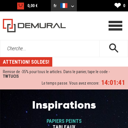
❤
0,00 €
fr
0
Cherche...
ATTENTION! SOLDES!
Remise de -
35%
pour tous le articles. Dans le panier, tape le code -
TWTUCIS
14:01:41
Le temps passe. Vous avez encore:
Inspirations
PAPIERS PEINTS
TABLEAUX