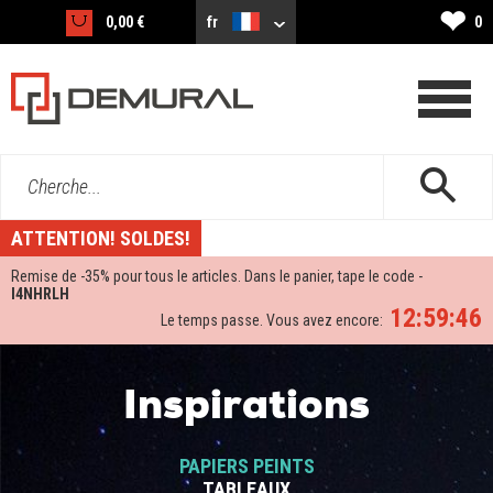
❤
0,00 €
fr
0
Cherche...
ATTENTION! SOLDES!
Remise de -
35%
pour tous le articles. Dans le panier, tape le code -
I4NHRLH
12:59:45
Le temps passe. Vous avez encore:
Inspirations
PAPIERS PEINTS
TABLEAUX