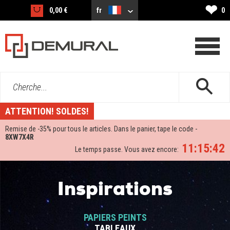
❤
0,00 €
fr
0
Cherche...
ATTENTION! SOLDES!
Remise de -
35%
pour tous le articles. Dans le panier, tape le code -
8XW7X4R
11:15:41
Le temps passe. Vous avez encore:
Inspirations
PAPIERS PEINTS
TABLEAUX