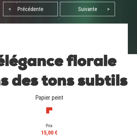
<
Précédente
Suivante
>
élégance florale
s des tons subtils
Papier peint
Prix
15,00 €