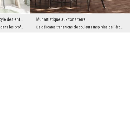
Une aventure sous-marine dans le style des enfants
Mur artistique aux tons terre
Offrez à votre enfant un voyage quotidien dans les profondeurs de l'océan : un papier peint photo...
De délicates transitions de couleurs inspirées de l'érosion naturelle et de la texture brute du b...