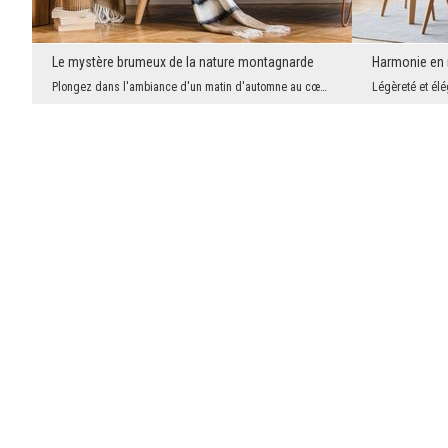
Le mystère brumeux de la nature montagnarde
Plongez dans l'ambiance d'un matin d'automne au cœur des montagnes, où les feuilles dorées se noi...