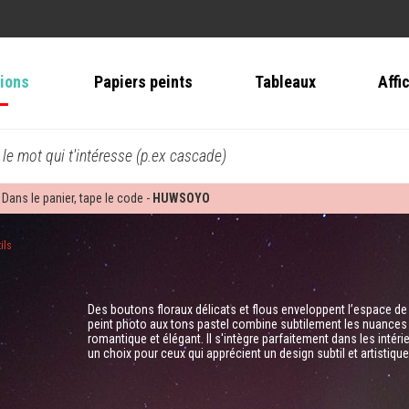
tions
Papiers peints
Tableaux
Affi
 le mot qui t'intéresse (p.ex cascade)
 Dans le panier, tape le code -
HUWSOYO
ils
Des boutons floraux délicats et flous enveloppent l’espace de l
peint photo aux tons pastel combine subtilement les nuances de
romantique et élégant. Il s'intègre parfaitement dans les intér
un choix pour ceux qui apprécient un design subtil et artistiq