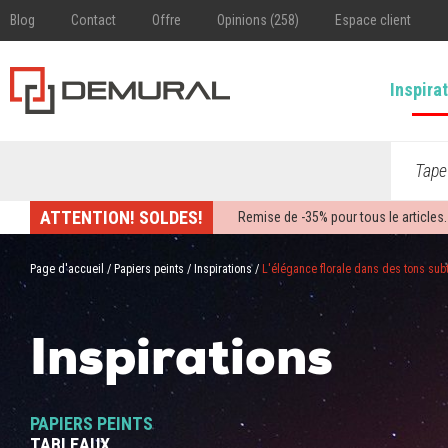
Blog
Contact
Offre
Opinions (258)
Espace client
Inspira
Tape
ATTENTION! SOLDES!
Remise de -
35%
pour tous le articles.
Page d'accueil
/
Papiers peints
/
Inspirations
/
L'élégance florale dans des tons subt
Inspirations
PAPIERS PEINTS
TABLEAUX