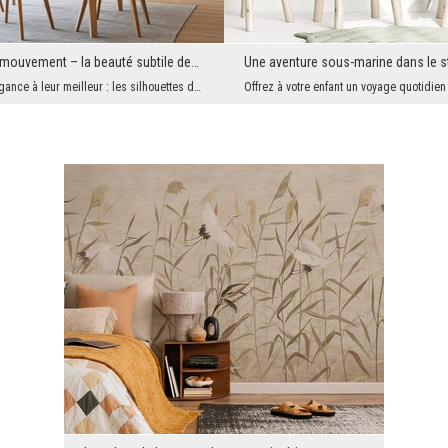
Harmonie en mouvement – ​​la beauté subtile des grues
Légèreté et élégance à leur meilleur : les silhouettes délicates des grues flottent dans les airs...