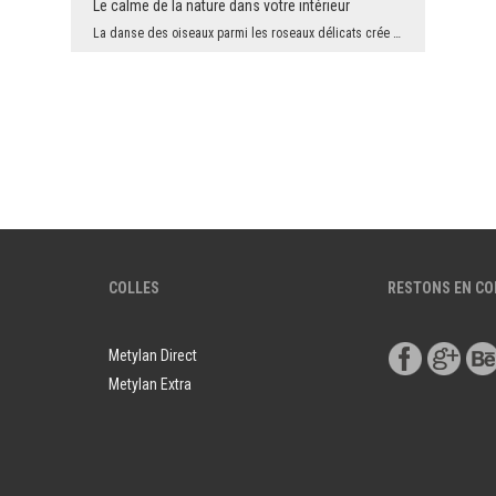
Le calme de la nature dans votre intérieur
La danse des oiseaux parmi les roseaux délicats crée un paysage pittoresque qui apporte harmonie ...
COLLES
RESTONS EN C
Metylan Direct
Metylan Extra