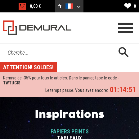
❤
0,00 €
fr
0
Cherche...
ATTENTION! SOLDES!
Remise de -
35%
pour tous le articles. Dans le panier, tape le code -
TWTUCIS
01:14:50
Le temps passe. Vous avez encore:
Inspirations
PAPIERS PEINTS
TABLEAUX