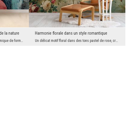
de la nature
Harmonie florale dans un style romantique
Se distinguant par une composition dynamique de formes géométriques et de motifs végétaux, le pap...
Un délicat motif floral dans des tons pastel de rose, crème et vert est une proposition pour les ...