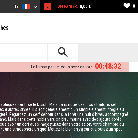
❤
0
fr
TON PANIER:
0,00 €
ches
00:48:31
Le temps passe. Vous avez encore:
aphiques, on frise le kitsch. Mais dans notre cas, nous traitons cet
’autres styles. Il s'agit généralement d'un simple élément intégré au
xagéré. Regardez, un cerf debout dans la forêt une nuit d'hiver, accompagné
and. Mais dans cette noble version bleu marine avec des ajouts dorés
z-vous avoir un cerf aussi majestueux dans votre salon, votre chambre ou
nt une atmosphère unique. Mettez-le bien en valeur et ajoutez un spot