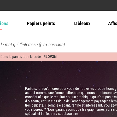
tions
Papiers peints
Tableaux
Affi
 le mot qui t'intéresse (p.ex cascade)
 Dans le panier, tape le code -
RLOV36I
Parfois, lorsqu’on crée pour vous de nouvelles propositions gr
aspect comme une forme esthétique que nous combinons avec d
concept afin que le résultat soit un graphique qui n'est pas e
d'oiseaux, est un classique de l'aménagement paysager allem
très délicats, il semble élégant, raffiné et intéressant. Voule
votre bureau ? Nous garantissons que les graphismes y créero
spécial, et l'effet sera spectaculaire.