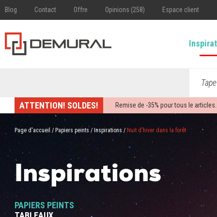
Blog
Contact
Offre
Opinions (258)
Espace client
Inspira
Tape
ATTENTION! SOLDES!
Remise de -
35%
pour tous le articles.
Page d'accueil
/
Papiers peints
/
Inspirations
/
Nuit d'hiver dans la forêt
Inspirations
PAPIERS PEINTS
TABLEAUX