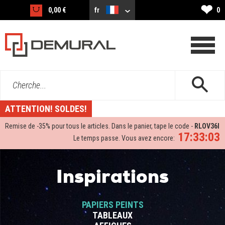
❤
0,00 €
fr
0
Cherche...
ATTENTION! SOLDES!
Remise de -
35%
pour tous le articles. Dans le panier, tape le code -
RLOV36I
17:33:02
Le temps passe. Vous avez encore:
Inspirations
PAPIERS PEINTS
TABLEAUX