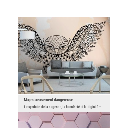
Majestueusement dangereuse
Le symbole de la sagesse, la honnêteté et la diginité – le hibou. Cet oiseau sauvage peut être m...