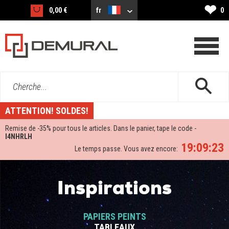
❤
0,00 €
fr
0
Cherche...
ATTENTION! SOLDES!
Remise de -
35%
pour tous le articles. Dans le panier, tape le code -
I4NHRLH
19:09:22
Le temps passe. Vous avez encore:
Inspirations
PAPIERS PEINTS
TABLEAUX