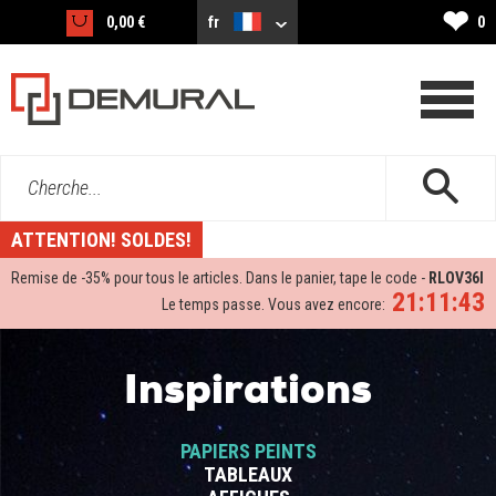
❤
0,00 €
fr
0
Cherche...
ATTENTION! SOLDES!
Remise de -
35%
pour tous le articles. Dans le panier, tape le code -
RLOV36I
21:11:42
Le temps passe. Vous avez encore:
Inspirations
PAPIERS PEINTS
TABLEAUX