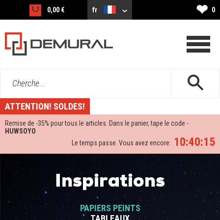
❤
0,00 €
fr
0
Cherche...
ATTENTION! SOLDES!
Remise de -
35%
pour tous le articles. Dans le panier, tape le code -
HUWSOYO
10:40:15
Le temps passe. Vous avez encore:
Inspirations
PAPIERS PEINTS
TABLEAUX