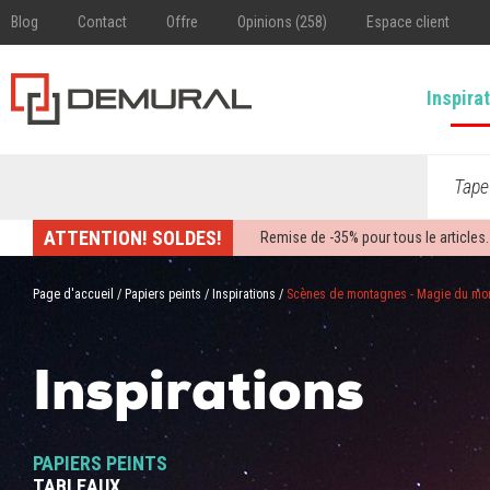
Blog
Contact
Offre
Opinions (258)
Espace client
Inspira
Tape
ATTENTION! SOLDES!
Remise de -
35%
pour tous le articles.
Page d'accueil
/
Papiers peints
/
Inspirations
/
Scènes de montagnes - Magie du mo
Inspirations
PAPIERS PEINTS
TABLEAUX