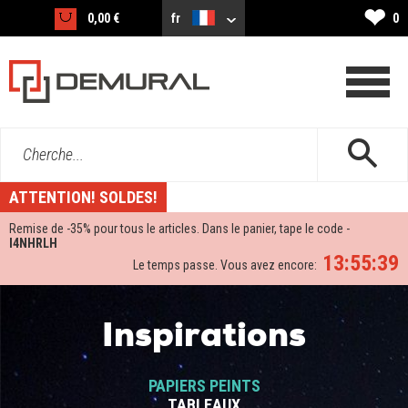
❤
0,00 €
fr
0
Cherche...
ATTENTION! SOLDES!
Remise de -
35%
pour tous le articles. Dans le panier, tape le code -
I4NHRLH
13:55:38
Le temps passe. Vous avez encore:
Inspirations
PAPIERS PEINTS
TABLEAUX