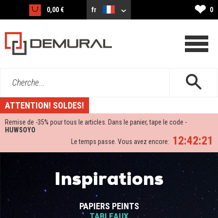
❤
0,00 €
fr
0
Cherche...
ATTENTION! SOLDES!
Remise de -
35%
pour tous le articles. Dans le panier, tape le code -
HUWSOYO
12:42:21
Le temps passe. Vous avez encore:
Inspirations
PAPIERS PEINTS
TABLEAUX