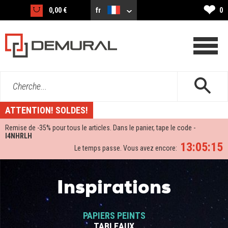
❤
0,00 €
fr
0
Cherche...
ATTENTION! SOLDES!
Remise de -
35%
pour tous le articles. Dans le panier, tape le code -
I4NHRLH
13:05:15
Le temps passe. Vous avez encore:
Inspirations
PAPIERS PEINTS
TABLEAUX