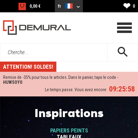
❤
0,00 €
fr
0
Cherche...
ATTENTION! SOLDES!
Remise de -
35%
pour tous le articles. Dans le panier, tape le code -
HUWSOYO
09:25:58
Le temps passe. Vous avez encore:
Inspirations
PAPIERS PEINTS
TABLEAUX