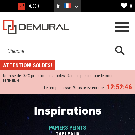
❤
0,00 €
fr
0
Cherche...
ATTENTION! SOLDES!
Remise de -
35%
pour tous le articles. Dans le panier, tape le code -
I4NHRLH
12:52:46
Le temps passe. Vous avez encore:
Inspirations
PAPIERS PEINTS
TABLEAUX