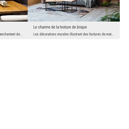
Le charme de la texture de brique
Incontestablement exotiques, les feuilles enchantent de vert - peut-on imaginer une décoration mu...
Les décorations murales illustrant des factures de matériaux sont très populaires aujourd'hui. P...