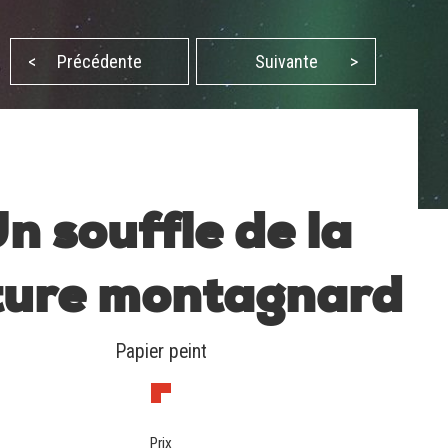
<
Précédente
Suivante
>
n souffle de la
ture montagnard
Papier peint
Prix