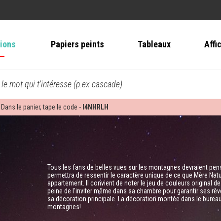
tions
Papiers peints
Tableaux
Affi
 le mot qui t'intéresse (p.ex cascade)
 Dans le panier, tape le code -
I4NHRLH
Tous les fans de belles vues sur les montagnes devraient pense
permettra de ressentir le caractère unique de ce que Mère Nat
appartement. Il convient de noter le jeu de couleurs original de 
peine de l'inviter même dans sa chambre pour garantir ses rê
sa décoration principale. La décoration montée dans le bureau r
montagnes!