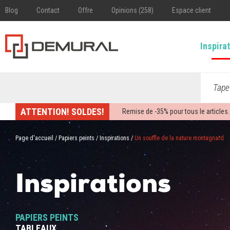
Blog
Contact
Offre
Opinions (258)
Espace client
Inspira
Tape
ATTENTION! SOLDES!
Remise de -
35%
pour tous le articles.
Page d'accueil
/
Papiers peints
/
Inspirations
/
Un souffle de la nature montagnard
Inspirations
PAPIERS PEINTS
TABLEAUX