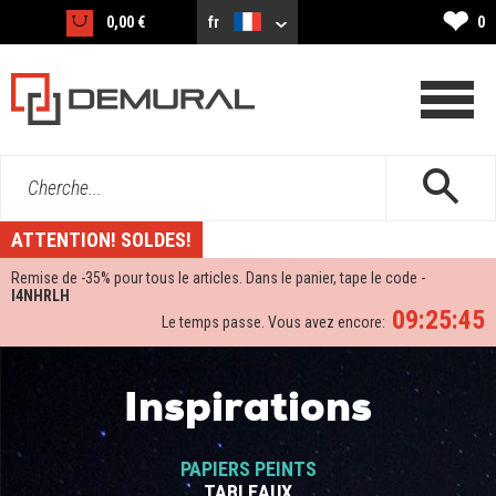
❤
0,00 €
fr
0
Cherche...
ATTENTION! SOLDES!
Remise de -
35%
pour tous le articles. Dans le panier, tape le code -
I4NHRLH
09:25:45
Le temps passe. Vous avez encore:
Inspirations
PAPIERS PEINTS
TABLEAUX