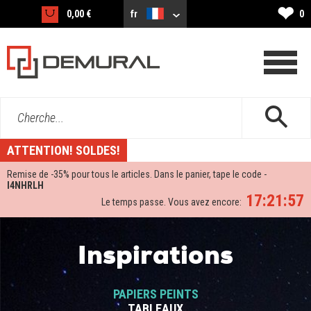
❤
0,00 €
fr
0
Cherche...
ATTENTION! SOLDES!
Remise de -
35%
pour tous le articles. Dans le panier, tape le code -
I4NHRLH
17:21:56
Le temps passe. Vous avez encore:
Inspirations
PAPIERS PEINTS
TABLEAUX