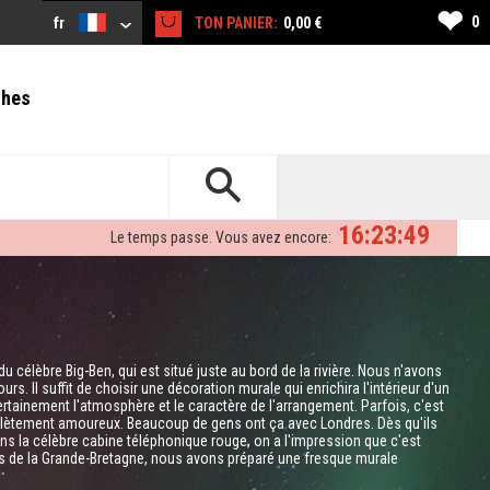
❤
0
fr
TON PANIER:
0,00 €
ches
16:23:48
Le temps passe. Vous avez encore:
it du célèbre Big-Ben, qui est situé juste au bord de la rivière. Nous n'avons
rs. Il suffit de choisir une décoration murale qui enrichira l'intérieur d'un
rtainement l'atmosphère et le caractère de l'arrangement. Parfois, c'est
mplètement amoureux. Beaucoup de gens ont ça avec Londres. Dès qu'ils
dans la célèbre cabine téléphonique rouge, on a l'impression que c'est
ans de la Grande-Bretagne, nous avons préparé une fresque murale