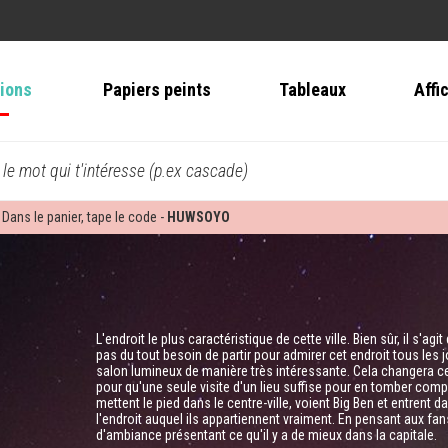
tions
Papiers peints
Tableaux
Affi
 le mot qui t'intéresse (p.ex cascade)
 Dans le panier, tape le code -
HUWSOYO
L'endroit le plus caractéristique de cette ville. Bien sûr, il s'ag
pas du tout besoin de partir pour admirer cet endroit tous les jou
salon lumineux de manière très intéressante. Cela changera ce
pour qu'une seule visite d'un lieu suffise pour en tomber co
mettent le pied dans le centre-ville, voient Big Ben et entrent 
l'endroit auquel ils appartiennent vraiment. En pensant aux f
d'ambiance présentant ce qu'il y a de mieux dans la capitale.