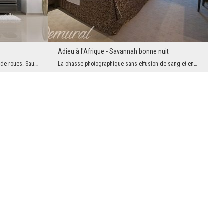
Adieu à l'Afrique - Savannah bonne nuit
Une décoration paisible faite de jantes et de roues. Sauf qu'il semble que plusieurs d'entre eux ...
La chasse photographique sans effusion de sang et en même temps très excitante de la nature afric...