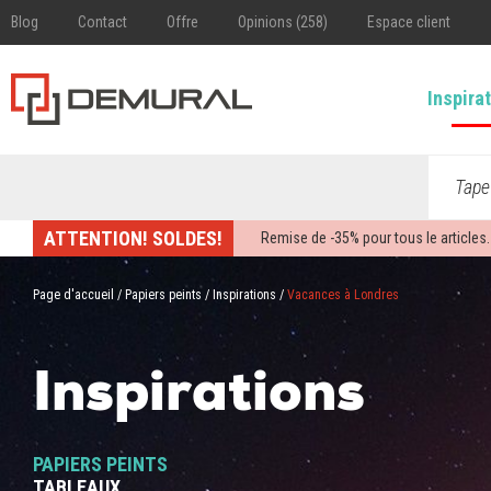
Blog
Contact
Offre
Opinions (258)
Espace client
Inspira
Tape
ATTENTION! SOLDES!
Remise de -
35%
pour tous le articles.
Page d'accueil
/
Papiers peints
/
Inspirations
/
Vacances à Londres
Inspirations
PAPIERS PEINTS
TABLEAUX