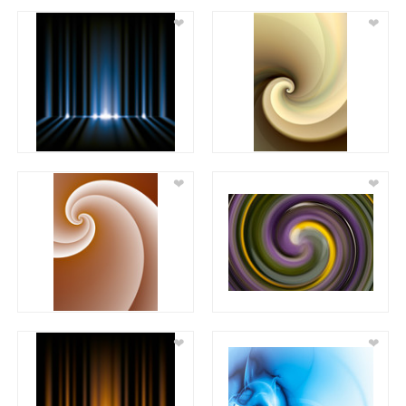
❤
❤
❤
❤
❤
❤