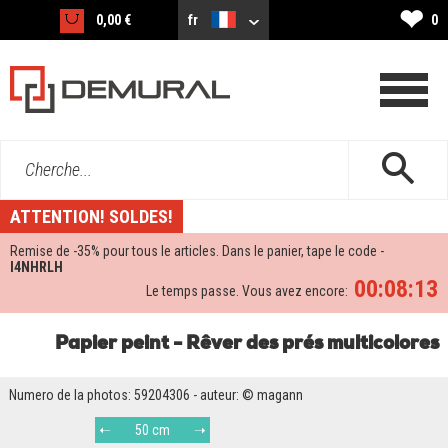
❤
0,00 €
fr
0
Cherche...
ATTENTION! SOLDES!
Remise de -
35%
pour tous le articles. Dans le panier, tape le code -
I4NHRLH
00:08:12
Le temps passe. Vous avez encore:
Papier peint - Rêver des prés multicolores
Numero de la photos: 59204306 - auteur: © magann
50 cm