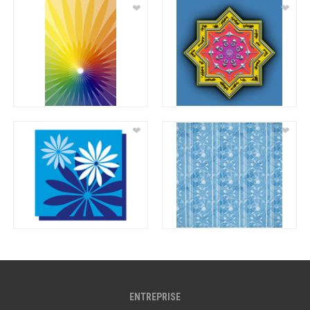
❤
❤
❤
❤
ENTREPRISE