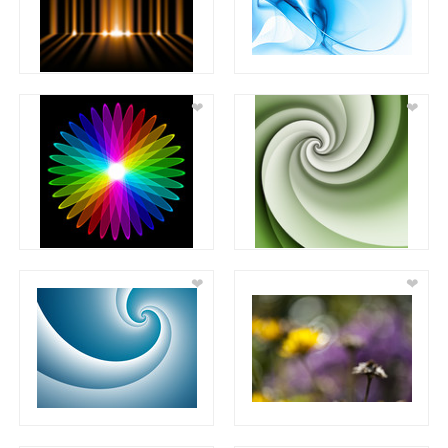
❤
❤
❤
❤